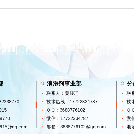
部
消泡剂事业部
分
理
联系人：黄经理
联
338770
技术热线：17722334787
技术
915
ＱＱ：
3688776102
Ｑ
8770
微信：17722334787
微信
915@qq.com
邮箱：3688776102@qq.com
地