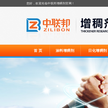
您好，欢迎光临中联邦增稠剂官网！
首 页
涂料增稠剂
日化增稠剂