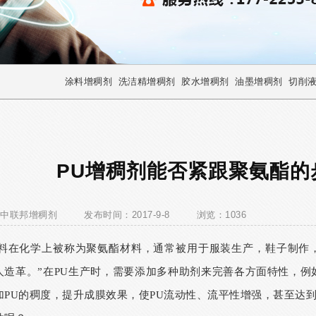
涂料增稠剂
洗洁精增稠剂
胶水增稠剂
油墨增稠剂
切削
PU增稠剂能否紧跟聚氨酯的
中联邦增稠剂
发布时间：2017-9-8
浏览：1036
材料在化学上被称为聚氨酯材料，通常被用于服装生产，鞋子制作
人造革。”在
PU
生产时，需要添加多种助剂来完善各方面特性，例
加
PU
的稠度，提升成膜效果，使
PU
流动性、流平性增强，甚至达