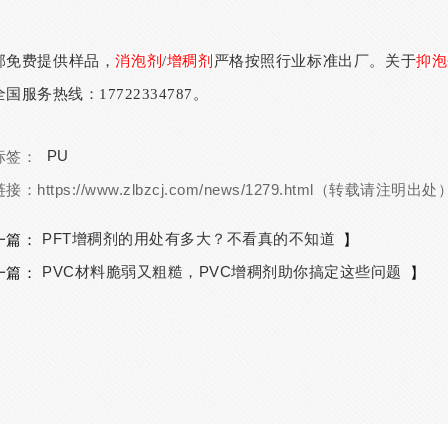
邦免费提供样品，
消泡剂
/
增稠剂
严格按照行业标准出厂。关于
抑泡
国服务热线：17722334787。
PU
标签：
链接：
https://www.zlbzcj.com/news/1279.html（转载请注明出处
PFT增稠剂的用处有多大？不看真的不知道
一篇：
】
PVC材料脆弱又粗糙，PVC增稠剂助你搞定这些问题
一篇：
】