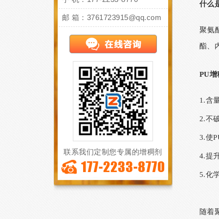
什么
邮 箱：3761723915@qq.com
聚氨
酯、
PU
1.
2.
3.使
P
联系我们定制您专属的增稠剂
4.
177-2233-8770
5.
随着