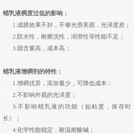
蜡乳液稠度过低的影响：
1.成膜效果不好，不够光滑美观，光泽度差；
2.防水性，耐擦洗性，润滑性等性能不足；
3.固含量高，成本高；
蜡乳液增稠剂的特性：
1.增稠优异，添加量少，可降低成本；
2.不影响外观的光泽度；
3.不影响蜡乳液的功能（如粘度，保存时
长）；
4.化学性能稳定，耐温耐酸碱；