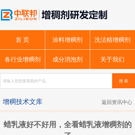
首 页
涂料增稠剂
洗洁精增稠剂
各行业增稠剂
成分消泡剂
关于我们
增稠技术文库
返回资讯中心
蜡乳液好不好用，全看蜡乳液增稠剂的