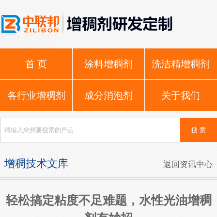
首 页
涂料增稠剂
洗洁精增稠剂
各行业增稠剂
成分消泡剂
关于我们
增稠技术文库
返回资讯中心
轻松搞定粘度不足难题，水性光油增稠