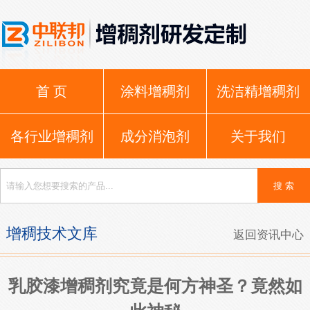
首 页
涂料增稠剂
洗洁精增稠剂
各行业增稠剂
成分消泡剂
关于我们
增稠技术文库
返回资讯中心
乳胶漆增稠剂究竟是何方神圣？竟然如