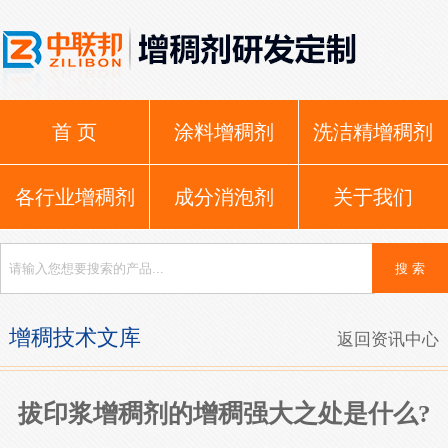
首 页
涂料增稠剂
洗洁精增稠剂
各行业增稠剂
成分消泡剂
关于我们
增稠技术文库
返回资讯中心
拔印浆增稠剂的增稠强大之处是什么?