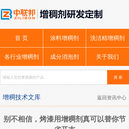
首 页
涂料增稠剂
洗洁精增稠剂
各行业增稠剂
成分消泡剂
关于我们
增稠技术文库
返回资讯中心
别不相信，烤漆用增稠剂真可以替你节