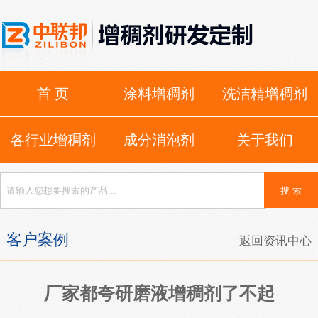
首 页
涂料增稠剂
洗洁精增稠剂
各行业增稠剂
成分消泡剂
关于我们
客户案例
返回资讯中心
厂家都夸研磨液增稠剂了不起