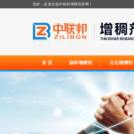
您好，欢迎光临中联邦增稠剂官网！
首 页
涂料增稠剂
日化增稠剂