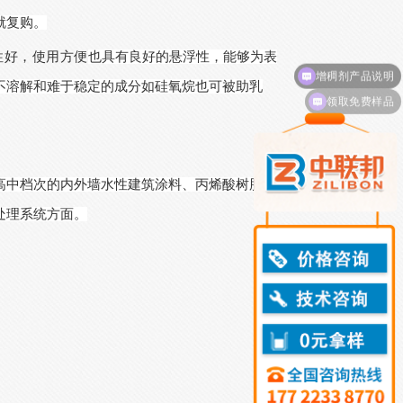
就复购。
性好
，
使用方便
也
具有
良好
的悬浮性
，
能够为表
不溶解和难于稳定的成分如硅氧烷也可被助乳
领取免费样品
高中档次的内外墙水性建筑涂料、丙烯酸树脂
处理系统方面。
）