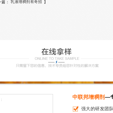
乳液增稠剂有奇招
一篇：
】
中联邦增稠剂
—
强大的研发团