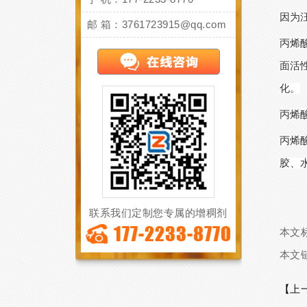
因为
邮 箱：3761723915@qq.com
丙烯
面活
化
。
丙烯
丙烯
胶、
联系我们定制您专属的增稠剂
177-2233-8770
本文
本文
【上