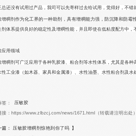
汪总还没有试用过产品，我司可以先寄样过去给试用，觉得好，不错
酸增稠剂
作为化工界的一种助剂，具有增稠能力强，
防沉降和防霉
性剂体系提供
良好
的稳定性及增稠性能，并且即使在低粘度配方中，
酸应用领域
酸增稠剂可广泛应用于各种乳胶漆、粘合剂等水性体系，尤其是各种
水性工业漆（如木器、家具和金属漆）、水性油墨、水性粘合剂及水
压敏胶
标签：
链接：
https://www.zlbzcj.com/news/1671.html（转载请注明出处
压敏胶增稠剂惊艳到你了吗
一篇：
】