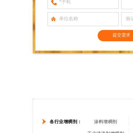
各行业增稠剂：
涂料增稠剂