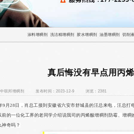
涂料增稠剂
洗洁精增稠剂
胶水增稠剂
油墨增稠剂
切削
真后悔没有早点用丙
中联邦增稠剂
发布时间：2023-12-9
浏览：2381
20年9月28日，肖总工接到安徽省六安市舒城县的汪总来电，汪总
以前的一位化工界的老同学介绍说我司的丙烯酸增稠剂防霉、增稠
么神奇吗？