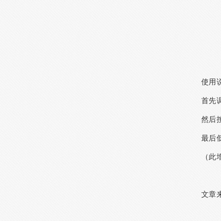
使用
首先
然后
最后
（此
文章