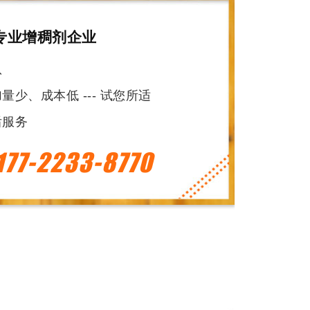
专业增稠剂企业
队
少、成本低 --- 试您所适
后服务
177-2233-8770