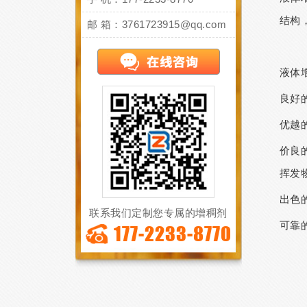
结构
邮 箱：3761723915@qq.com
液体
良好
优越
价良
挥发
出色
联系我们定制您专属的增稠剂
可靠
177-2233-8770