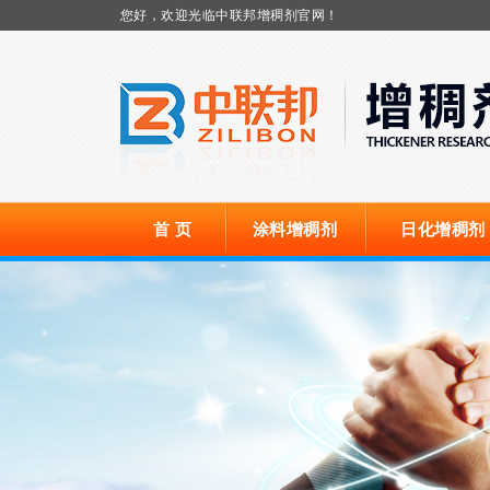
您好，欢迎光临中联邦增稠剂官网！
首 页
涂料增稠剂
日化增稠剂