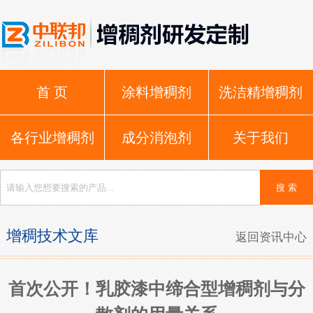
首 页
涂料增稠剂
洗洁精增稠剂
各行业增稠剂
成分消泡剂
关于我们
增稠技术文库
返回资讯中心
首次公开！乳胶漆中缔合型增稠剂与分