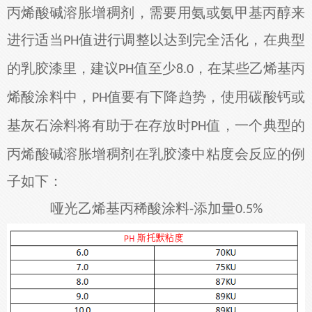
丙烯酸碱溶胀增稠剂
，需要用氨或氨甲基丙醇来
进行适当
值进行调整以达到完全活化，在典型
PH
的乳胶漆里，建议
值至少
，在某些乙烯基丙
PH
8.0
烯酸涂料中，
值要有下降趋势，使用碳酸钙或
PH
基灰石涂料将有助于在存放时
值，一个典型的
PH
丙烯酸碱溶胀增稠剂在乳胶漆中粘度会反应的例
子如下：
哑光乙烯基丙稀酸涂料
添加量
-
0.5%