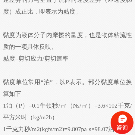
度）成正比，即表示为黏度。
黏度为液体分子内摩擦的量度，也是物体粘流性
质的一项具体反映。
黏度=剪切应力/剪切速率
黏度单位常用“泊”，以P表示。部分黏度单位换
算如下
1泊（P）=0.1牛顿秒/㎡（Ns/㎡）=3.6×102千克/
平方米时（kg/m2h）
1千克力秒/m2(kgfs/m2)=9.807pa·s×98.07泊2（P)