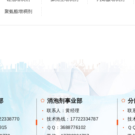
聚氨酯增稠剂
部
消泡剂事业部
分
理
联系人：黄经理
联
338770
技术热线：17722334787
技术
915
ＱＱ：
3688776102
Ｑ