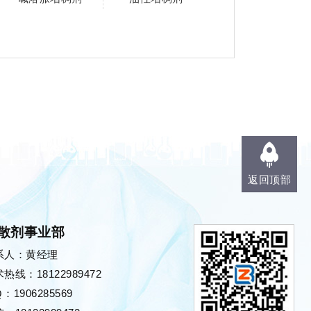
返回顶部
散剂事业部
系人：黄经理
热线：18122989472
Ｑ：
1906285569