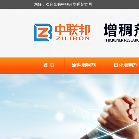
您好，欢迎光临中联邦增稠剂官网！
首 页
涂料增稠剂
日化增稠剂