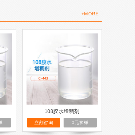
+MORE
108胶水增稠剂
样
立刻咨询
0元拿样