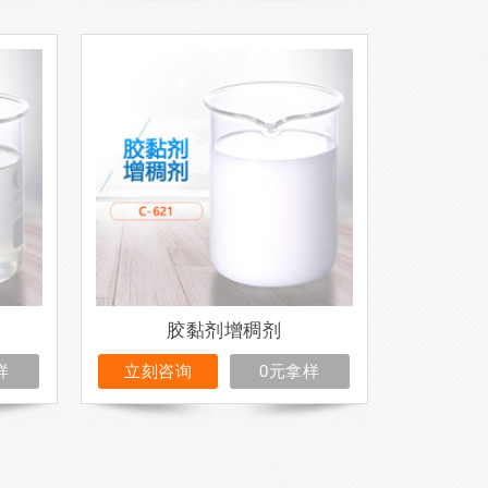
胶黏剂增稠剂
样
立刻咨询
0元拿样