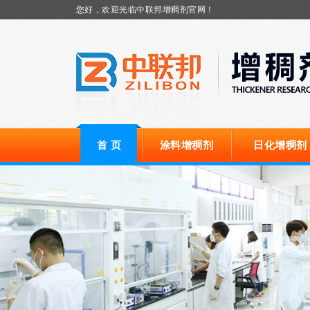
您好，欢迎光临中联邦增稠剂官网！
首 页
涂料增稠剂
日化增稠剂