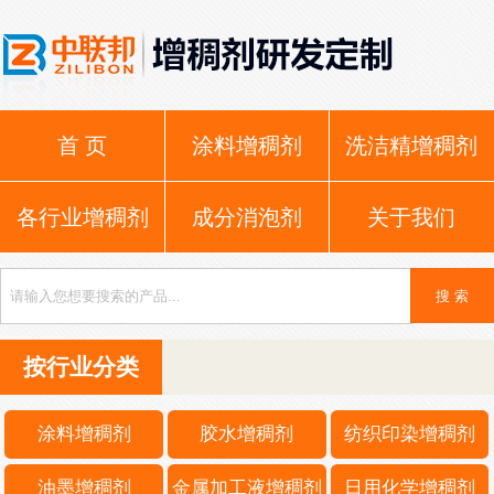
首 页
涂料增稠剂
洗洁精增稠剂
各行业增稠剂
成分消泡剂
关于我们
按行业分类
涂料增稠剂
胶水增稠剂
纺织印染增稠剂
油墨增稠剂
金属加工液增稠剂
日用化学增稠剂