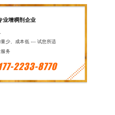
专业增稠剂企业
队
少、成本低 --- 试您所适
后服务
177-2233-8770