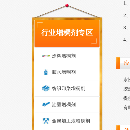
1
2
3
行业增稠剂专区
4
涂料增稠剂
应
胶水增稠剂
水
纺织印染增稠剂
胶
提
油墨增稠剂
有
金属加工液增稠剂