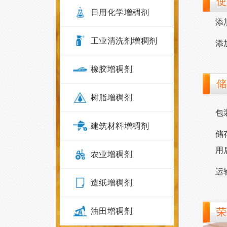
使
日用化学增稠剂
添
工业清洗剂增稠剂
添
橡胶增稠剂
储
树脂增稠剂
包
建筑材料增稠剂
储
用
农业增稠剂
运
造纸增稠剂
荣
油田增稠剂