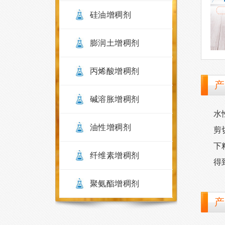
硅油增稠剂
膨润土增稠剂
丙烯酸增稠剂
产
碱溶胀增稠剂
水
油性增稠剂
剪
下
纤维素增稠剂
得
聚氨酯增稠剂
产