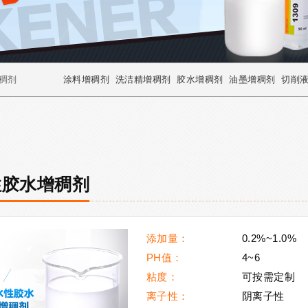
稠剂
涂料增稠剂
洗洁精增稠剂
胶水增稠剂
油墨增稠剂
切削
性胶水增稠剂
添加量：
0.2%~1.0%
PH值：
4~6
粘度：
可按需定制
离子性：
阴离子性