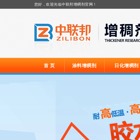
您好，欢迎光临中联邦增稠剂官网！
首 页
涂料增稠剂
日化增稠剂