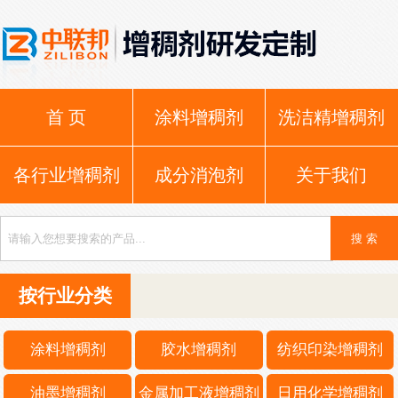
首 页
涂料增稠剂
洗洁精增稠剂
各行业增稠剂
成分消泡剂
关于我们
按行业分类
涂料增稠剂
胶水增稠剂
纺织印染增稠剂
油墨增稠剂
金属加工液增稠剂
日用化学增稠剂