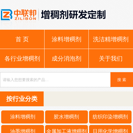
首 页
涂料增稠剂
洗洁精增稠剂
各行业增稠剂
成分消泡剂
关于我们
按行业分类
涂料增稠剂
胶水增稠剂
纺织印染增稠剂
油墨增稠剂
金属加工液增稠剂
日用化学增稠剂