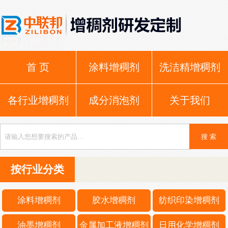
首 页
涂料增稠剂
洗洁精增稠剂
各行业增稠剂
成分消泡剂
关于我们
按行业分类
涂料增稠剂
胶水增稠剂
纺织印染增稠剂
油墨增稠剂
金属加工液增稠剂
日用化学增稠剂