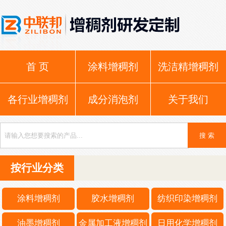
首 页
涂料增稠剂
洗洁精增稠剂
各行业增稠剂
成分消泡剂
关于我们
按行业分类
涂料增稠剂
胶水增稠剂
纺织印染增稠剂
油墨增稠剂
金属加工液增稠剂
日用化学增稠剂