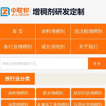
首 页
涂料增稠剂
洗洁精增稠剂
各行业增稠剂
成分消泡剂
关于我们
按行业分类
涂料增稠剂
胶水增稠剂
纺织印染增稠剂
油墨增稠剂
金属加工液增稠剂
日用化学增稠剂