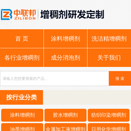
首 页
涂料增稠剂
洗洁精增稠剂
各行业增稠剂
成分消泡剂
关于我们
按行业分类
涂料增稠剂
胶水增稠剂
纺织印染增稠剂
油墨增稠剂
金属加工液增稠剂
日用化学增稠剂