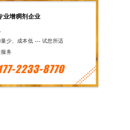
专业增稠剂企业
队
少、成本低 --- 试您所适
后服务
177-2233-8770