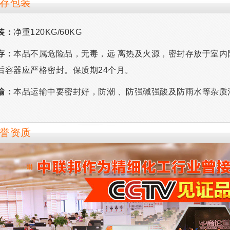
存包装
装：
净重120KG/60KG
存：
本品不属危险品，无毒，远 离热及火源，密封存放于室
后容器应严格密封。保质期24个月。
输：
本品运输中要密封好，防潮 、防强碱强酸及防雨水等杂质
誉资质