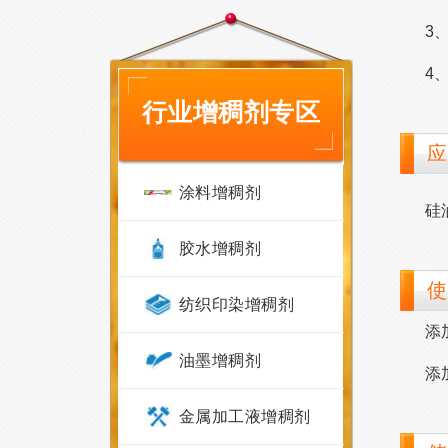
3
4
行业增稠剂专区
应
涂料增稠剂
硅
胶水增稠剂
使
纺织印染增稠剂
添
油墨增稠剂
添
金属加工液增稠剂