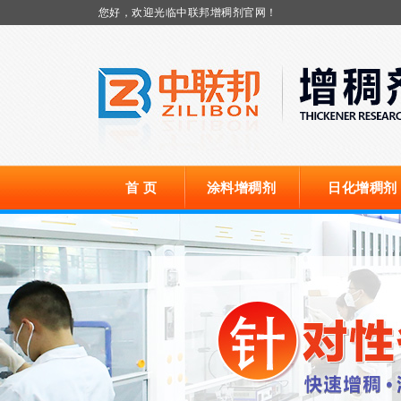
您好，欢迎光临中联邦增稠剂官网！
首 页
涂料增稠剂
日化增稠剂