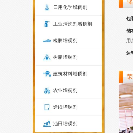
储
日用化学增稠剂
包
工业清洗剂增稠剂
储
橡胶增稠剂
用
运
树脂增稠剂
建筑材料增稠剂
荣
农业增稠剂
造纸增稠剂
油田增稠剂