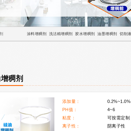
剂
涂料增稠剂
洗洁精增稠剂
胶水增稠剂
油墨增稠剂
切削
油增稠剂
添加量：
0.2%~1.0%
PH值：
4~6
粘度：
可按需定制
离子性：
阴离子性