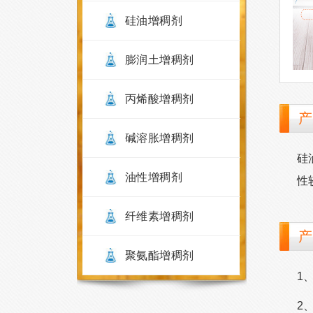
硅油增稠剂
膨润土增稠剂
丙烯酸增稠剂
产
碱溶胀增稠剂
硅
油性增稠剂
性
纤维素增稠剂
产
聚氨酯增稠剂
1
2