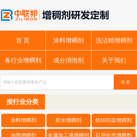
首 页
涂料增稠剂
洗洁精增稠剂
各行业增稠剂
成分消泡剂
关于我们
按行业分类
涂料增稠剂
胶水增稠剂
纺织印染增稠剂
油墨增稠剂
金属加工液增稠剂
日用化学增稠剂