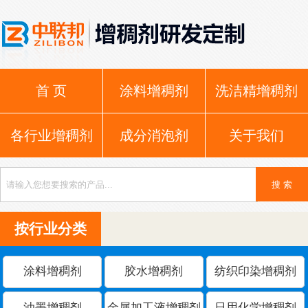
首 页
涂料增稠剂
洗洁精增稠剂
各行业增稠剂
成分消泡剂
关于我们
按行业分类
涂料增稠剂
胶水增稠剂
纺织印染增稠剂
油墨增稠剂
金属加工液增稠剂
日用化学增稠剂